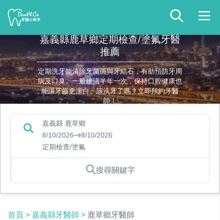
嘉義縣鹿草鄉定期檢查/塗氟牙醫
推薦
定期洗牙能清除牙菌斑與牙結石，有助預防牙周
病及口臭。一般建議半年一次，保持口腔健康也
能讓牙齒更潔白。該洗牙了嗎？立即預約牙醫
師！
嘉義縣 鹿草鄉
8/10/2026
8/10/2026
定期檢查/塗氟
搜尋關鍵字
首頁
>
嘉義縣牙醫師
>
鹿草鄉牙醫師