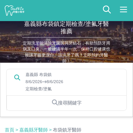
嘉義縣布袋鎮定期檢查/塗氟牙醫
推薦
定期洗牙能清除牙菌斑與牙結石，有助預防牙周
病及口臭。一般建議半年一次，保持口腔健康也
能讓牙齒更潔白。該洗牙了嗎？立即預約牙醫
師！
嘉義縣 布袋鎮
8/6/2026
8/6/2026
定期檢查/塗氟
搜尋關鍵字
首頁
>
嘉義縣牙醫師
>
布袋鎮牙醫師