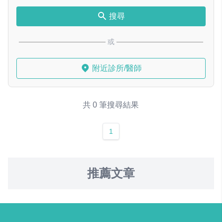
搜尋
或
附近診所/醫師
共 0 筆搜尋結果
1
推薦文章