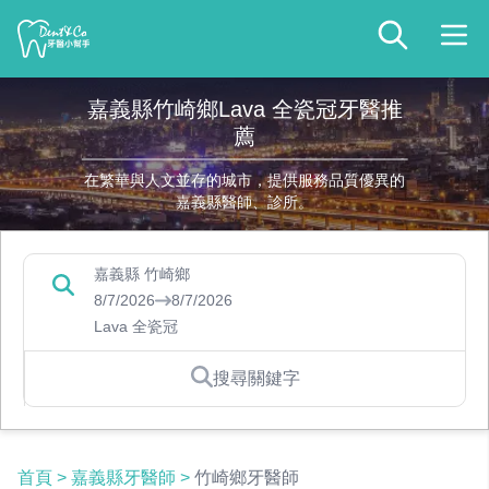
嘉義縣竹崎鄉Lava 全瓷冠牙醫推
薦
在繁華與人文並存的城市，提供服務品質優異的
嘉義縣醫師、診所。
嘉義縣 竹崎鄉
8/7/2026
8/7/2026
Lava 全瓷冠
搜尋關鍵字
首頁
>
嘉義縣牙醫師
>
竹崎鄉牙醫師