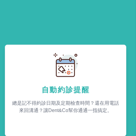
自動約診提醒
總是記不得約診日期及定期檢查時間？還在用電話
來回溝通？讓Dent&Co幫你通通一指搞定。