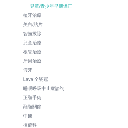
兒童/青少年早期矯正
植牙治療
美白/貼片
智齒拔除
兒童治療
根管治療
牙周治療
假牙
Lava 全瓷冠
睡眠呼吸中止症諮詢
正顎手術
顳顎關節
中醫
復健科