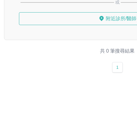
或
附近診所/醫師
共 0 筆搜尋結果
1