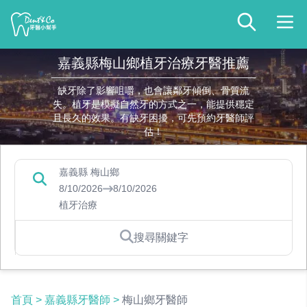
嘉義縣梅山鄉植牙治療牙醫推薦
缺牙除了影響咀嚼，也會讓鄰牙傾倒、骨質流
失。植牙是模擬自然牙的方式之一，能提供穩定
且長久的效果。有缺牙困擾，可先預約牙醫師評
估！
嘉義縣 梅山鄉
8/10/2026
8/10/2026
植牙治療
搜尋關鍵字
首頁
>
嘉義縣牙醫師
>
梅山鄉牙醫師