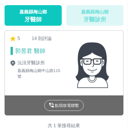
嘉義縣梅山鄉
嘉義縣梅山鄉
牙醫師
牙醫診所
5
14 則評論
郭昱君 醫師
沅洹牙醫診所
嘉義縣梅山鄉中山路115
號
點我致電聯繫
共 1 筆搜尋結果