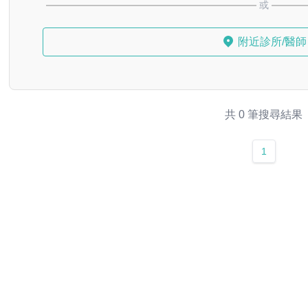
或
附近診所/醫師
共 0 筆搜尋結果
1