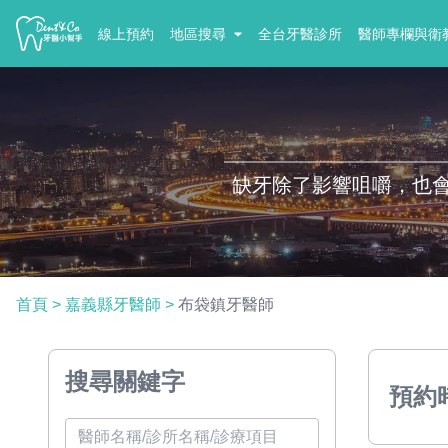
線上預約
地區搜尋
全台牙醫診所
醫師專欄與衛
缺牙除了影響咀嚼，也
首頁
>
嘉義縣牙醫師
>
布袋鎮牙醫師
搜尋關鍵字
預約