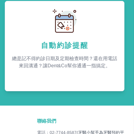
自動約診提醒
總是記不得約診日期及定期檢查時間？還在用電話
來回溝通？讓Dent&Co幫你通通一指搞定。
聯絡我們
電話：02-7744-8587
(牙醫小幫手為牙醫預約平