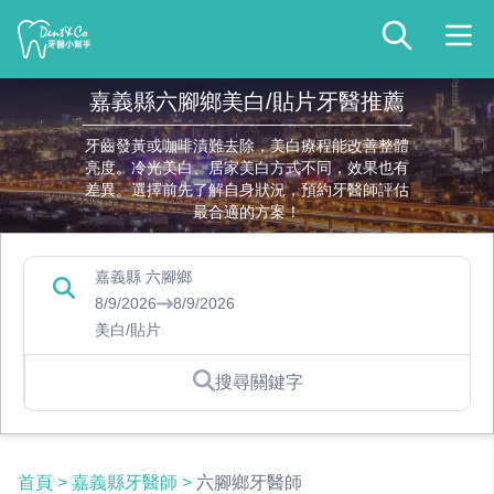
嘉義縣六腳鄉美白/貼片牙醫推薦
牙齒發黃或咖啡漬難去除，美白療程能改善整體
亮度。冷光美白、居家美白方式不同，效果也有
差異。選擇前先了解自身狀況，預約牙醫師評估
最合適的方案！
嘉義縣 六腳鄉
8/9/2026
8/9/2026
美白/貼片
搜尋關鍵字
首頁
>
嘉義縣牙醫師
>
六腳鄉牙醫師