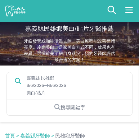
嘉義縣民雄鄉美白/貼片牙醫推薦
牙齒發黃或咖啡漬難去除，美白療程能改善整體
亮度。冷光美白、居家美白方式不同，效果也有
差異。選擇前先了解自身狀況，預約牙醫師評估
最合適的方案！
嘉義縣 民雄鄉
8/6/2026
8/6/2026
美白/貼片
搜尋關鍵字
首頁
>
嘉義縣牙醫師
>
民雄鄉牙醫師