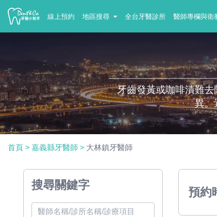
線上預約
地區搜尋
全台牙醫診所
醫師專欄與衛
牙齒發黃或咖啡漬難去
異。
首頁
>
嘉義縣牙醫師
>
大林鎮牙醫師
搜尋關鍵字
預約