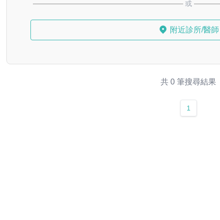
或
附近診所/醫師
共 0 筆搜尋結果
1