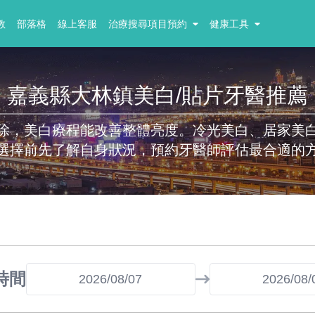
教
部落格
線上客服
治療搜尋項目預約
健康工具
嘉義縣大林鎮美白/貼片牙醫推薦
除，美白療程能改善整體亮度。冷光美白、居家美
選擇前先了解自身狀況，預約牙醫師評估最合適的
時間