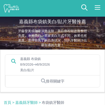
嘉義縣布袋鎮美白/貼片牙醫推薦
牙齒發黃或咖啡漬難去除，美白療程能改善整體
亮度。冷光美白、居家美白方式不同，效果也有
差異。選擇前先了解自身狀況，預約牙醫師評估
最合適的方案！
嘉義縣 布袋鎮
8/9/2026
8/9/2026
美白/貼片
搜尋關鍵字
首頁
>
嘉義縣牙醫師
>
布袋鎮牙醫師