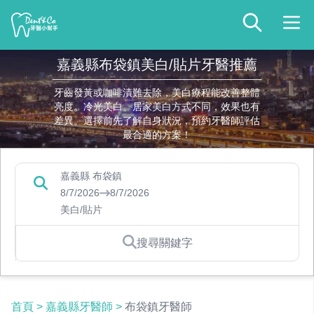
嘉義縣布袋鎮美白/貼片牙醫推薦
牙齒發黃或咖啡漬難去除，美白療程能改善整體
亮度。冷光美白、居家美白方式不同，效果也有
差異。選擇前先了解自身狀況，預約牙醫師評估
最合適的方案！
嘉義縣 布袋鎮
8/7/2026
8/7/2026
美白/貼片
搜尋關鍵字
首頁
>
嘉義縣牙醫師
>
布袋鎮牙醫師