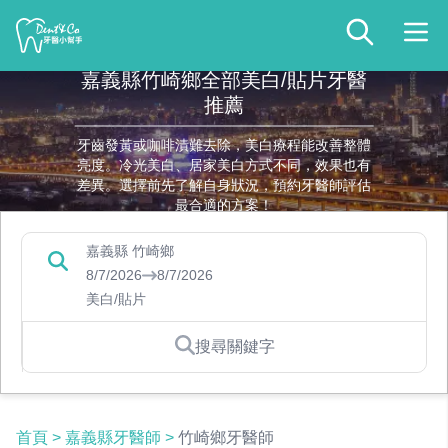
嘉義縣竹崎鄉全部美白/貼片牙醫
推薦
牙齒發黃或咖啡漬難去除，美白療程能改善整體
亮度。冷光美白、居家美白方式不同，效果也有
差異。選擇前先了解自身狀況，預約牙醫師評估
最合適的方案！
嘉義縣 竹崎鄉
8/7/2026
8/7/2026
美白/貼片
搜尋關鍵字
首頁
>
嘉義縣牙醫師
>
竹崎鄉牙醫師