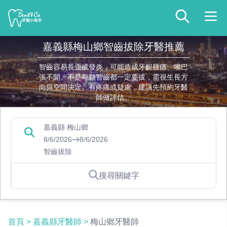
嘉義縣梅山鄉智齒拔除牙醫推薦
智齒容易長歪或發炎，可能造成牙齦腫痛、嘴巴
張不開。不是每顆智齒都一定要拔，需視生長方
向與空間決定。有疼痛或疑慮，建議先預約牙醫
師做評估。
嘉義縣 梅山鄉
8/6/2026
8/6/2026
智齒拔除
搜尋關鍵字
首頁
>
嘉義縣牙醫師
>
梅山鄉牙醫師