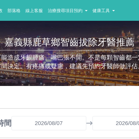
教
部落格
線上客服
治療搜尋項目預約
健康工具
嘉義縣鹿草鄉智齒拔除牙醫推薦
可能造成牙齦腫痛、嘴巴張不開。不是每顆智齒都一
空間決定。有疼痛或疑慮，建議先預約牙醫師做評估
時間