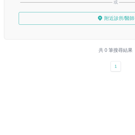
或
附近診所/醫師
共 0 筆搜尋結果
1