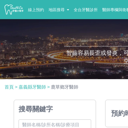
線上預約
地區搜尋
全台牙醫診所
醫師專欄與衛
智齒容易長歪或發炎，
首頁
>
嘉義縣牙醫師
>
鹿草鄉牙醫師
搜尋關鍵字
預約