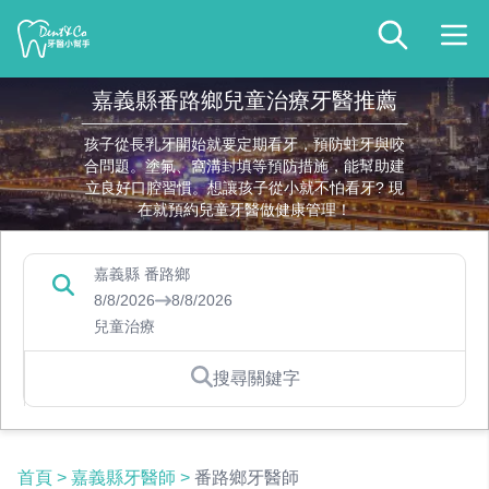
嘉義縣番路鄉兒童治療牙醫推薦
孩子從長乳牙開始就要定期看牙，預防蛀牙與咬
合問題。塗氟、窩溝封填等預防措施，能幫助建
立良好口腔習慣。想讓孩子從小就不怕看牙? 現
在就預約兒童牙醫做健康管理！
嘉義縣 番路鄉
8/8/2026
8/8/2026
兒童治療
搜尋關鍵字
首頁
>
嘉義縣牙醫師
>
番路鄉牙醫師