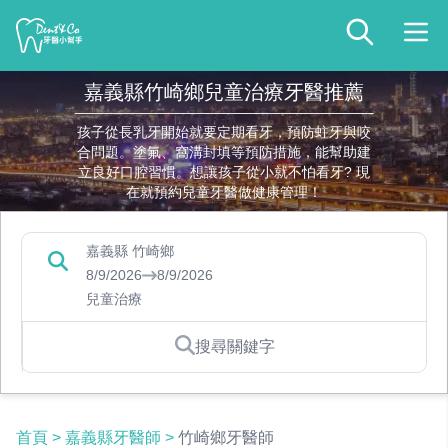
嘉義縣竹崎鄉兒童治療牙醫推薦
孩子從長乳牙開始就要定期看牙，預防蛀牙與咬
合問題。塗氟、窩溝封填等預防措施，能幫助建
立良好口腔習慣。想讓孩子從小就不怕看牙? 現
在就預約兒童牙醫做健康管理！
嘉義縣 竹崎鄉
8/9/2026
8/9/2026
兒童治療
搜尋關鍵字
首頁
>
嘉義縣牙醫師
>
竹崎鄉牙醫師