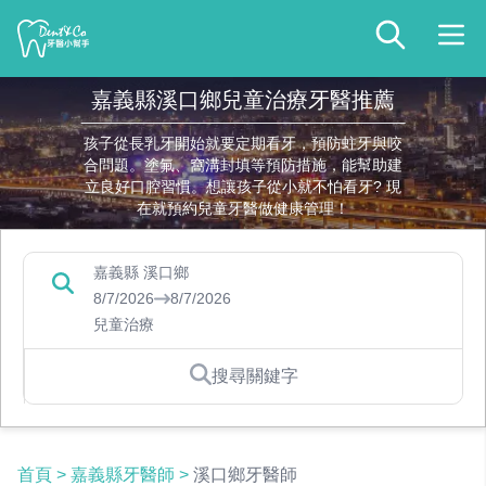
嘉義縣溪口鄉兒童治療牙醫推薦
孩子從長乳牙開始就要定期看牙，預防蛀牙與咬
合問題。塗氟、窩溝封填等預防措施，能幫助建
立良好口腔習慣。想讓孩子從小就不怕看牙? 現
在就預約兒童牙醫做健康管理！
嘉義縣 溪口鄉
8/7/2026
8/7/2026
兒童治療
搜尋關鍵字
首頁
>
嘉義縣牙醫師
>
溪口鄉牙醫師