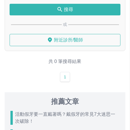
搜尋
或
附近診所/醫師
共 0 筆搜尋結果
1
推薦文章
活動假牙要一直戴著嗎？戴假牙的常見7大迷思一
次破除！