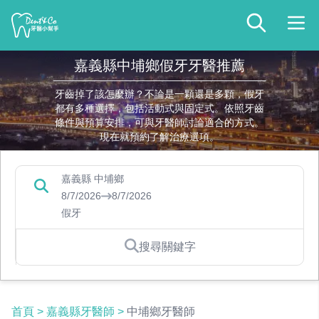
嘉義縣中埔鄉假牙牙醫推薦
牙齒掉了該怎麼辦？不論是一顆還是多顆，假牙
都有多種選擇，包括活動式與固定式。依照牙齒
條件與預算安排，可與牙醫師討論適合的方式。
現在就預約了解治療選項。
嘉義縣 中埔鄉
8/7/2026
8/7/2026
假牙
搜尋關鍵字
首頁
>
嘉義縣牙醫師
>
中埔鄉牙醫師