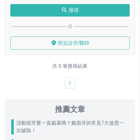
搜尋
或
附近診所/醫師
共 0 筆搜尋結果
1
推薦文章
活動假牙要一直戴著嗎？戴假牙的常見7大迷思一
次破除！