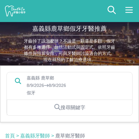
嘉義縣鹿草鄉假牙牙醫推薦
牙齒掉了該怎麼辦？不論是一顆還是多顆，假牙
都有多種選擇，包括活動式與固定式。依照牙齒
條件與預算安排，可與牙醫師討論適合的方式。
現在就預約了解治療選項。
嘉義縣 鹿草鄉
8/9/2026
8/9/2026
假牙
搜尋關鍵字
首頁
>
嘉義縣牙醫師
>
鹿草鄉牙醫師