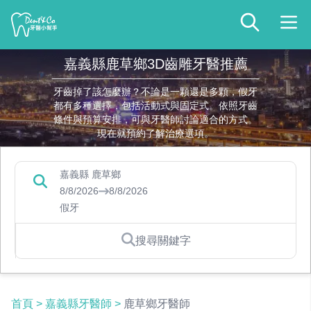
嘉義縣鹿草鄉3D齒雕牙醫推薦
牙齒掉了該怎麼辦？不論是一顆還是多顆，假牙
都有多種選擇，包括活動式與固定式。依照牙齒
條件與預算安排，可與牙醫師討論適合的方式。
現在就預約了解治療選項。
嘉義縣 鹿草鄉
8/8/2026
8/8/2026
假牙
搜尋關鍵字
首頁
>
嘉義縣牙醫師
>
鹿草鄉牙醫師