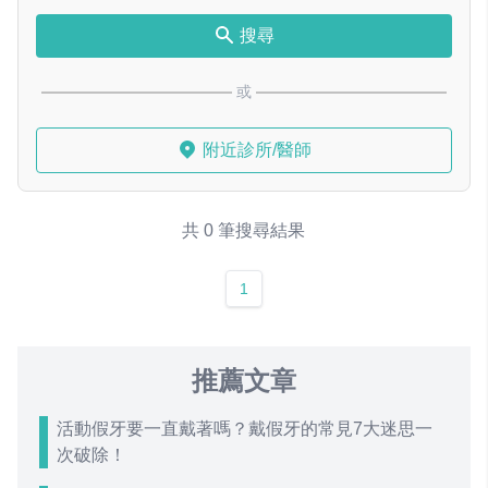
搜尋
或
附近診所/醫師
共 0 筆搜尋結果
1
推薦文章
活動假牙要一直戴著嗎？戴假牙的常見7大迷思一
次破除！