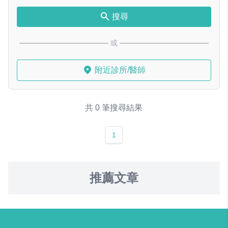
搜尋
或
附近診所/醫師
共 0 筆搜尋結果
1
推薦文章