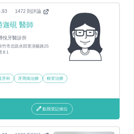
.93
1472 則評論
游迦硯 醫師
博悅牙醫診所
新竹市北區水田里演藝路25
號Ｂ1
庭牙科
牙周病治療
根管治療
點我登記候位