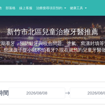
教
部落格
線上客服
治療搜尋項目預約
健康工具
新竹市北區兒童治療牙醫推薦
定期看牙，預防蛀牙與咬合問題。塗氟、窩溝封填等
。想讓孩子從小就不怕看牙? 現在就預約兒童牙醫
時間