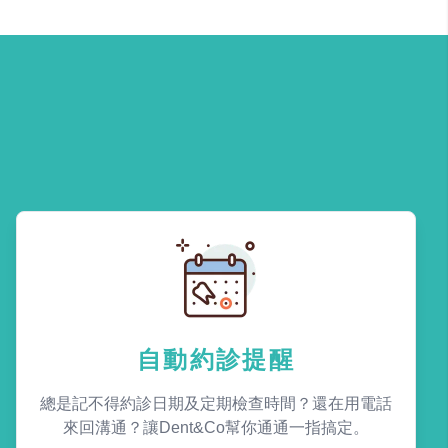
自動約診提醒
總是記不得約診日期及定期檢查時間？還在用電話
來回溝通？讓Dent&Co幫你通通一指搞定。