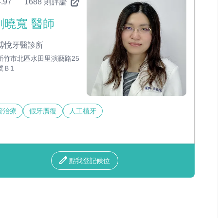
.97
1688 則評論
劉曉寬 醫師
博悅牙醫診所
新竹市北區水田里演藝路25
號Ｂ1
管治療
假牙贋復
人工植牙
點我登記候位