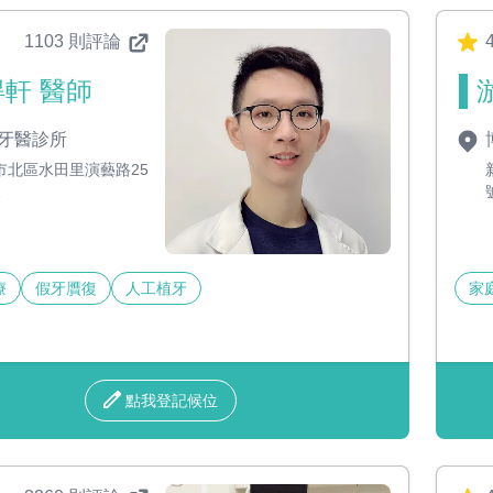
1103 則評論
4
軒 醫師
牙醫診所
市北區水田里演藝路25
1
療
假牙贋復
人工植牙
家
點我登記候位