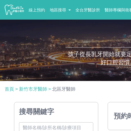
線上預約
地區搜尋
全台牙醫診所
醫師專欄與衛
孩子從長乳牙開始就要
好口腔習慣
首頁
>
新竹市牙醫師
>
北區牙醫師
搜尋關鍵字
預約