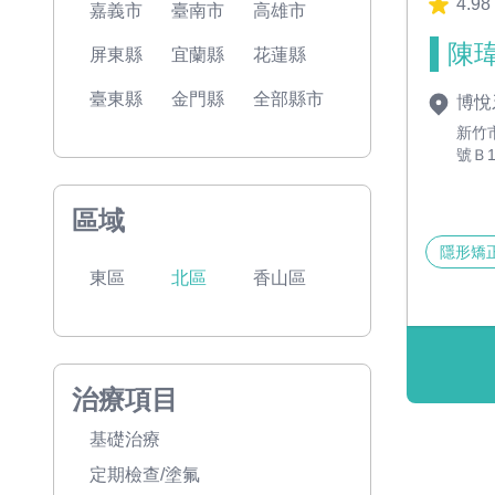
4.98
嘉義市
臺南市
高雄市
陳瑋
屏東縣
宜蘭縣
花蓮縣
臺東縣
金門縣
全部縣市
博悅
新竹
號Ｂ
區域
隱形矯
東區
北區
香山區
治療項目
基礎治療
定期檢查/塗氟