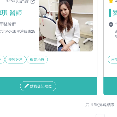
3260 則評論
4
琪 醫師
牙醫診所
市北區水田里演藝路25
1
正
美容牙科
根管治療
根
點我登記候位
共 4 筆搜尋結果