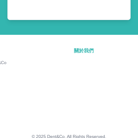
關於我們
&Co
© 2025
Dent&Co. All Rights Reserved.