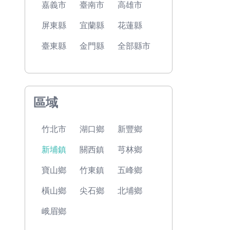
嘉義市
臺南市
高雄市
屏東縣
宜蘭縣
花蓮縣
臺東縣
金門縣
全部縣市
區域
竹北市
湖口鄉
新豐鄉
新埔鎮
關西鎮
芎林鄉
寶山鄉
竹東鎮
五峰鄉
橫山鄉
尖石鄉
北埔鄉
峨眉鄉