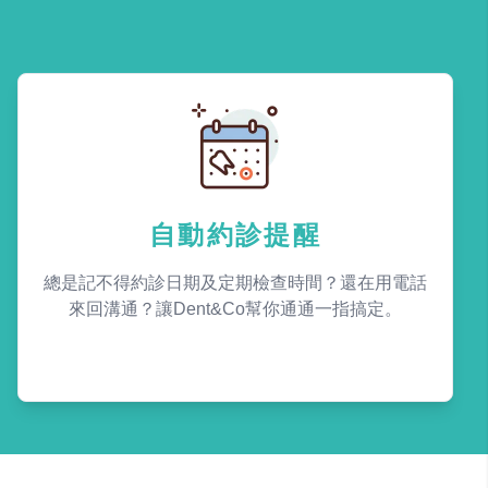
自動約診提醒
總是記不得約診日期及定期檢查時間？還在用電話
來回溝通？讓Dent&Co幫你通通一指搞定。