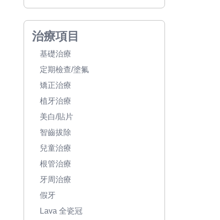
治療項目
基礎治療
定期檢查/塗氟
矯正治療
植牙治療
美白/貼片
智齒拔除
兒童治療
根管治療
牙周治療
假牙
Lava 全瓷冠