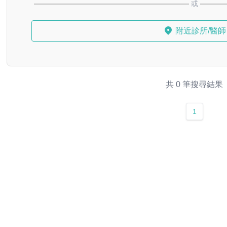
或
附近診所/醫師
共 0 筆搜尋結果
1