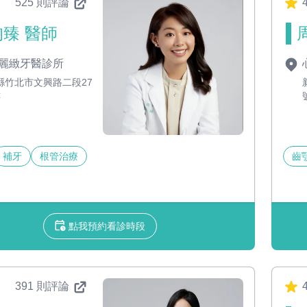
525 則評論
4
臻 醫師
麗緻牙醫診所
縣竹北市文興路二段27
樓
補牙
根管治療
齒
點我預約看診時段
391 則評論
4