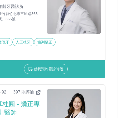
柏齡牙醫診所
新竹縣竹北市三民路363
號、365號
緻假牙
人工植牙
齒列矯正
點我預約看診時段
.92
397 則評論
卓桂圓 - 矯正專
科 醫師