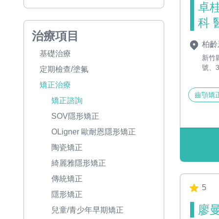
卓桂
科 
治療項目
柏齡
基礎治療
新竹
號、3
定期檢查/塗氟
矯正治療
齒顎矯
矯正諮詢
SOV隱形矯正
OLigner 歐耐恩隱形矯正
陶瓷矯正
綺麗雅隱形矯正
傳統矯正
5
隱形矯正
廖曼
兒童/青少年早期矯正