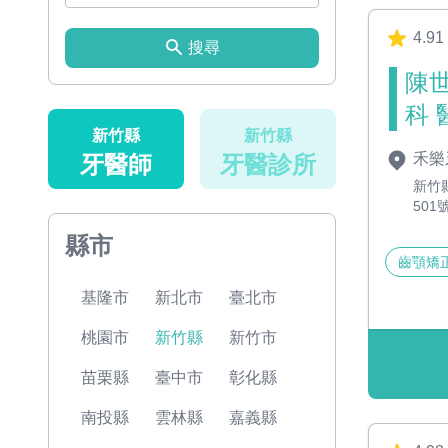
4.91
搜尋
陳世
科 
新竹縣
新竹縣
禾樂
牙醫師
牙醫診所
新竹
501
縣市
齒顎矯
基隆市
新北市
臺北市
桃園市
新竹縣
新竹市
苗栗縣
臺中市
彰化縣
南投縣
雲林縣
嘉義縣