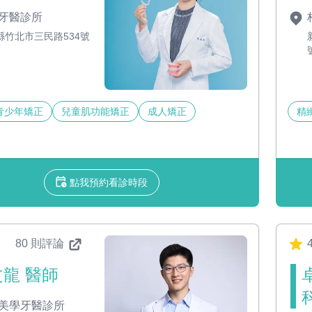
牙醫診所
縣竹北市三民路534號
青少年矯正
兒童肌功能矯正
成人矯正
精
點我預約看診時段
80 則評論
4
龍 醫師
美學牙醫診所