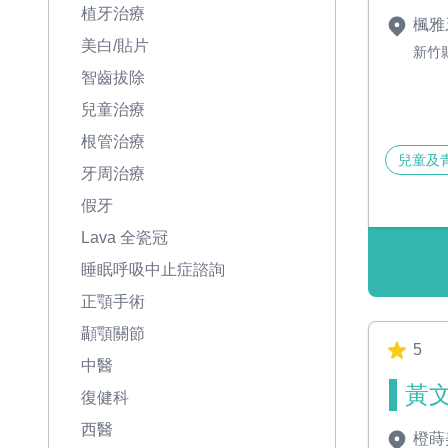
植牙治療
楓雅
美白/貼片
新竹
智齒拔除
兒童治療
根管治療
兒童及
牙周治療
假牙
Lava 全瓷冠
睡眠呼吸中止症諮詢
正顎手術
顳顎關節
5
中醫
黃文
復健科
西醫
橙蒔