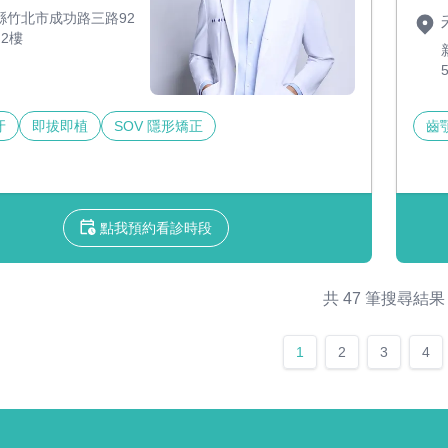
縣竹北市成功路三路92
2樓
牙
即拔即植
SOV 隱形矯正
齒
點我預約看診時段
共 47 筆搜尋結果
1
2
3
4