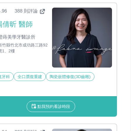
.96
388 則評論
楊倩昕 醫師
橙蒔美學牙醫診所
新竹縣竹北市成功路三路92
號1、2樓
庭牙科
全口贋復重建
陶瓷嵌體修復(3D齒雕)
點我預約看診時段