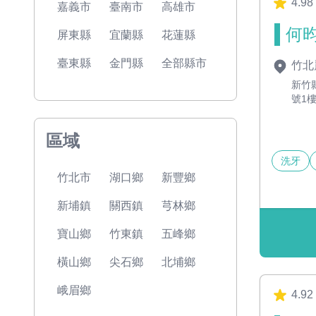
4.98
嘉義市
臺南市
高雄市
何昀
屏東縣
宜蘭縣
花蓮縣
臺東縣
金門縣
全部縣市
竹北
新竹
號1
區域
洗牙
竹北市
湖口鄉
新豐鄉
新埔鎮
關西鎮
芎林鄉
寶山鄉
竹東鎮
五峰鄉
橫山鄉
尖石鄉
北埔鄉
峨眉鄉
4.92