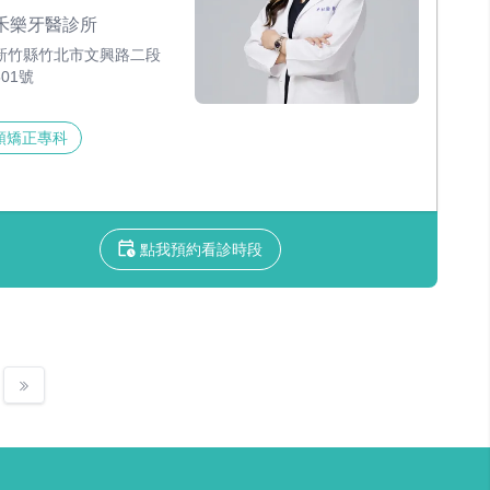
禾樂牙醫診所
新竹縣竹北市文興路二段
501號
顎矯正專科
點我預約看診時段