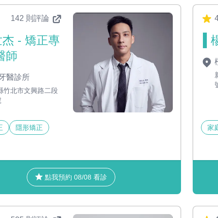
142 則評論
4
杰 - 矯正專
醫師
牙醫診所
縣竹北市文興路二段
號
正
隱形矯正
家
點我預約 08/08 看診