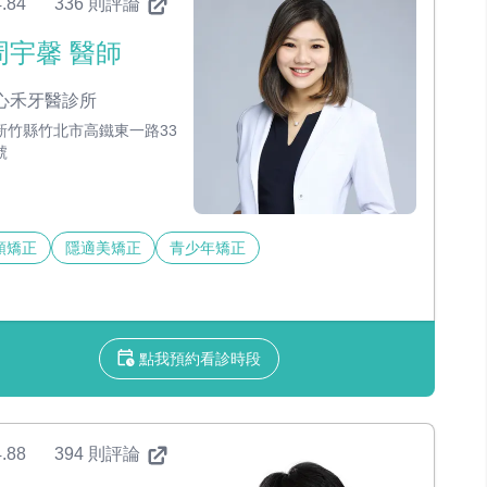
.84
336 則評論
周宇馨 醫師
心禾牙醫診所
新竹縣竹北市高鐵東一路33
號
顎矯正
隱適美矯正
青少年矯正
點我預約看診時段
.88
394 則評論