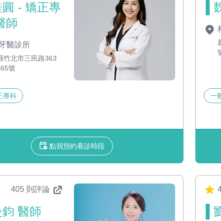
圓 - 矯正專
醫師
牙醫診所
縣竹北市三民路363
65號
正專科
一
點我預約看診時段
405 則評論
4
鈞 醫師