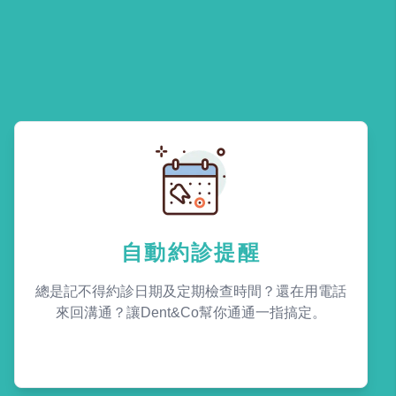
自動約診提醒
總是記不得約診日期及定期檢查時間？還在用電話
來回溝通？讓Dent&Co幫你通通一指搞定。