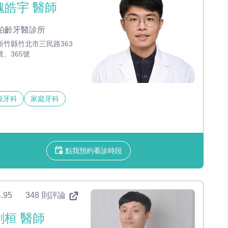
魏皓宇 醫師
柏齡牙醫診所
新竹縣竹北市三民路363
號、365號
般牙科
家庭牙科
點我預約看診時段
.95
348 則評論
劉桓 醫師