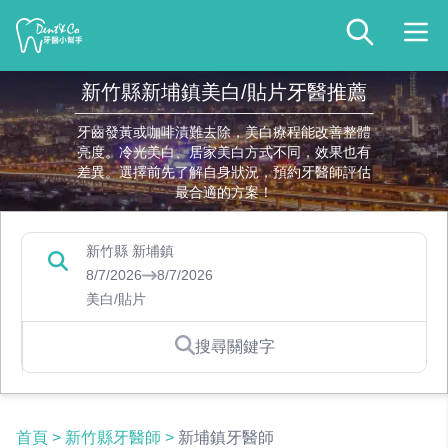
新竹縣新埔鎮美白/貼片牙醫推薦
牙齒發黃或咖啡漬難去除，美白療程能改善整體
亮度。冷光美白、居家美白方式不同，效果也有
差異。選擇前先了解自身狀況，預約牙醫師評估
最合適的方案！
新竹縣 新埔鎮
8/7/2026
8/7/2026
美白/貼片
搜尋關鍵字
首頁
>
新竹縣牙醫師
>
新埔鎮牙醫師