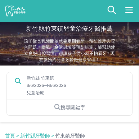
新竹縣竹東鎮兒童治療牙醫推薦
孩子從長乳牙開始就要定期看牙，預防蛀牙與咬
合問題。塗氟、窩溝封填等預防措施，能幫助建
立良好口腔習慣。想讓孩子從小就不怕看牙? 現
在就預約兒童牙醫做健康管理！
新竹縣 竹東鎮
8/6/2026
8/6/2026
兒童治療
搜尋關鍵字
首頁
>
新竹縣牙醫師
>
竹東鎮牙醫師