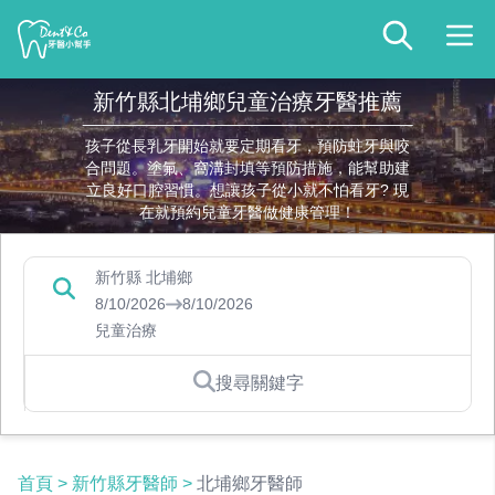
新竹縣北埔鄉兒童治療牙醫推薦
孩子從長乳牙開始就要定期看牙，預防蛀牙與咬
合問題。塗氟、窩溝封填等預防措施，能幫助建
立良好口腔習慣。想讓孩子從小就不怕看牙? 現
在就預約兒童牙醫做健康管理！
新竹縣 北埔鄉
8/10/2026
8/10/2026
兒童治療
搜尋關鍵字
首頁
>
新竹縣牙醫師
>
北埔鄉牙醫師