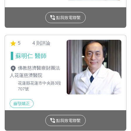
點我致電聯繫
5
4 則評論
蘇明仁 醫師
佛教慈濟醫療財團法
人花蓮慈濟醫院
花蓮縣花蓮市中央路3段
707號
齒顎矯正
點我致電聯繫