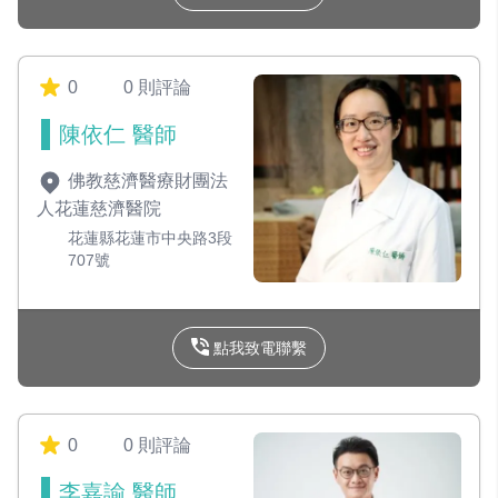
0
0 則評論
陳依仁 醫師
佛教慈濟醫療財團法
人花蓮慈濟醫院
花蓮縣花蓮市中央路3段
707號
點我致電聯繫
0
0 則評論
李嘉諭 醫師