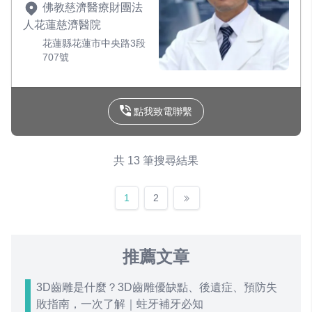
佛教慈濟醫療財團法
人花蓮慈濟醫院
花蓮縣花蓮市中央路3段
707號
點我致電聯繫
共 13 筆搜尋結果
1
2
推薦文章
3D齒雕是什麼？3D齒雕優缺點、後遺症、預防失
敗指南，一次了解｜蛀牙補牙必知