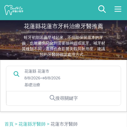
花蓮縣花蓮市牙科治療牙醫推薦
蛀牙初期若及早補起來，不但能保留原本的牙
齒，也能避免惡化到需要抽神經或拔牙。補牙材
質種類不同，選擇也會影響美觀與耐用度。建議
預約牙醫師確認處理方式。
花蓮縣 花蓮市
8/8/2026
8/8/2026
基礎治療
搜尋關鍵字
首頁
>
花蓮縣牙醫師
>
花蓮市牙醫師