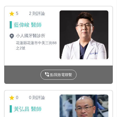
5
2 則評論
藍偉峻 醫師
小人國牙醫診所
花蓮縣花蓮市中美三街88
之2號
點我致電聯繫
0
0 則評論
黃弘昌 醫師