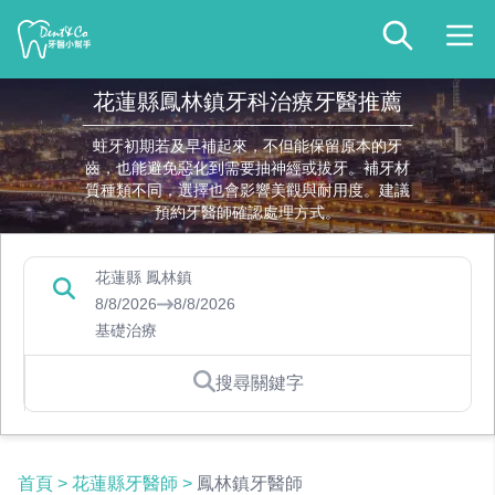
花蓮縣鳳林鎮牙科治療牙醫推薦
蛀牙初期若及早補起來，不但能保留原本的牙
齒，也能避免惡化到需要抽神經或拔牙。補牙材
質種類不同，選擇也會影響美觀與耐用度。建議
預約牙醫師確認處理方式。
花蓮縣 鳳林鎮
8/8/2026
8/8/2026
基礎治療
搜尋關鍵字
首頁
>
花蓮縣牙醫師
>
鳳林鎮牙醫師