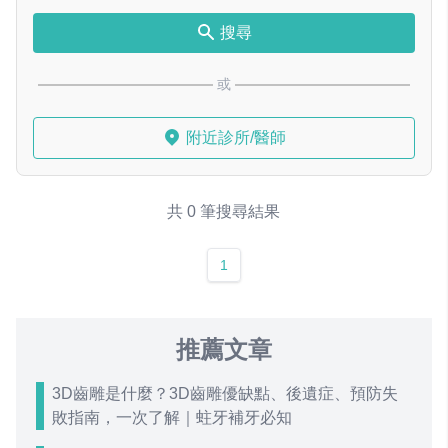
搜尋
或
附近診所/醫師
共 0 筆搜尋結果
1
推薦文章
3D齒雕是什麼？3D齒雕優缺點、後遺症、預防失
敗指南，一次了解｜蛀牙補牙必知