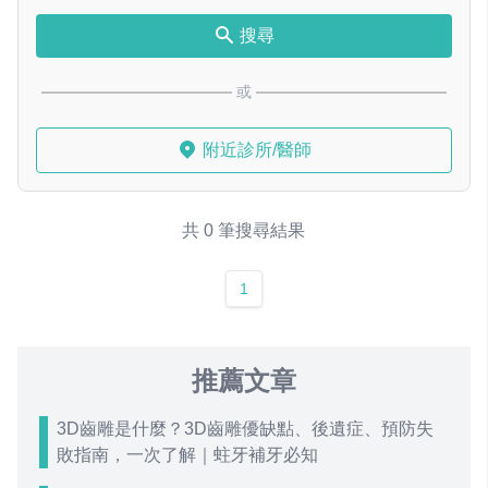
搜尋
或
附近診所/醫師
共 0 筆搜尋結果
1
推薦文章
3D齒雕是什麼？3D齒雕優缺點、後遺症、預防失
敗指南，一次了解｜蛀牙補牙必知