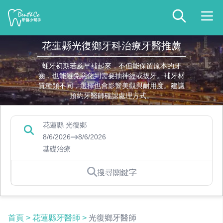
花蓮縣光復鄉牙科治療牙醫推薦
蛀牙初期若及早補起來，不但能保留原本的牙
齒，也能避免惡化到需要抽神經或拔牙。補牙材
質種類不同，選擇也會影響美觀與耐用度。建議
預約牙醫師確認處理方式。
花蓮縣 光復鄉
8/6/2026
8/6/2026
基礎治療
搜尋關鍵字
首頁
>
花蓮縣牙醫師
>
光復鄉牙醫師