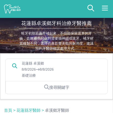
花蓮縣卓溪鄉牙科治療牙醫推薦
蛀牙初期若及早補起來，不但能保留原本的牙
齒，也能避免惡化到需要抽神經或拔牙。補牙材
質種類不同，選擇也會影響美觀與耐用度。建議
預約牙醫師確認處理方式。
花蓮縣 卓溪鄉
8/8/2026
8/8/2026
基礎治療
搜尋關鍵字
首頁
>
花蓮縣牙醫師
>
卓溪鄉牙醫師