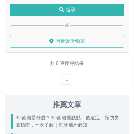
搜尋
或
附近診所/醫師
共 0 筆搜尋結果
1
推薦文章
3D齒雕是什麼？3D齒雕優缺點、後遺症、預防失
敗指南，一次了解｜蛀牙補牙必知