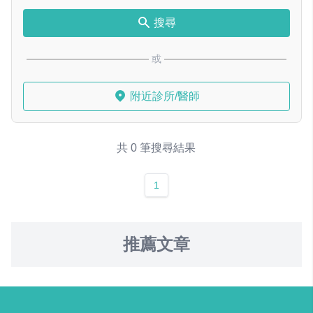
搜尋
或
附近診所/醫師
共 0 筆搜尋結果
1
推薦文章