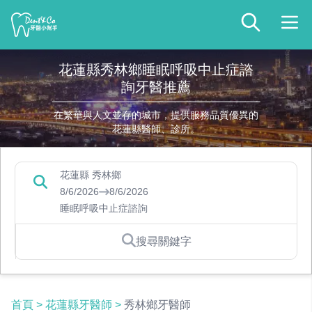
花蓮縣秀林鄉睡眠呼吸中止症諮
詢牙醫推薦
在繁華與人文並存的城市，提供服務品質優異的
花蓮縣醫師、診所。
花蓮縣 秀林鄉
8/6/2026
8/6/2026
睡眠呼吸中止症諮詢
搜尋關鍵字
首頁
>
花蓮縣牙醫師
>
秀林鄉牙醫師