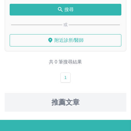
搜尋
或
附近診所/醫師
共 0 筆搜尋結果
1
推薦文章