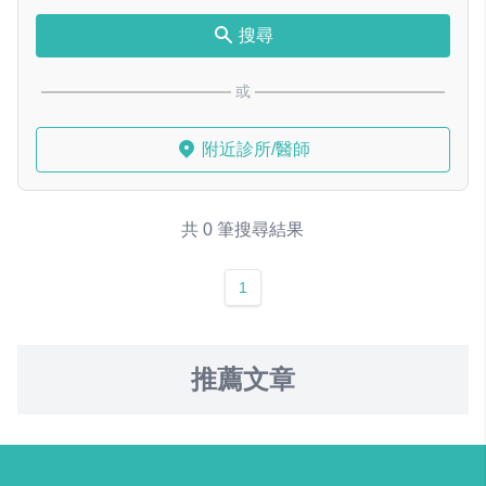
搜尋
或
附近診所/醫師
共 0 筆搜尋結果
1
推薦文章