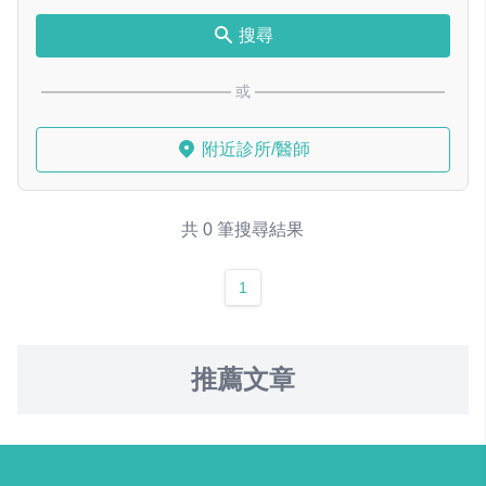
搜尋
或
附近診所/醫師
共 0 筆搜尋結果
1
推薦文章