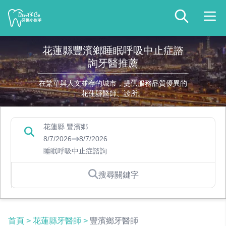
花蓮縣豐濱鄉睡眠呼吸中止症諮
詢牙醫推薦
在繁華與人文並存的城市，提供服務品質優異的
花蓮縣醫師、診所。
花蓮縣 豐濱鄉
8/7/2026
8/7/2026
睡眠呼吸中止症諮詢
搜尋關鍵字
首頁
>
花蓮縣牙醫師
>
豐濱鄉牙醫師