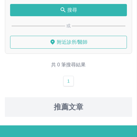
搜尋
或
附近診所/醫師
共 0 筆搜尋結果
1
推薦文章