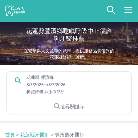
花蓮縣豐濱鄉睡眠呼吸中止症諮
詢牙醫推薦
在繁華與人文並存的城市，提供服務品質優異的
花蓮縣醫師、診所。
花蓮縣 豐濱鄉
8/7/2026
8/7/2026
睡眠呼吸中止症諮詢
搜尋關鍵字
首頁
>
花蓮縣牙醫師
>
豐濱鄉牙醫師