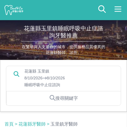
花蓮縣玉里鎮睡眠呼吸中止症諮
詢牙醫推薦
在繁華與人文並存的城市，提供服務品質優異的
花蓮縣醫師、診所。
花蓮縣 玉里鎮
8/10/2026
8/10/2026
睡眠呼吸中止症諮詢
搜尋關鍵字
首頁
>
花蓮縣牙醫師
>
玉里鎮牙醫師