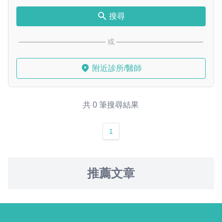
搜尋
或
附近診所/醫師
共 0 筆搜尋結果
1
推薦文章