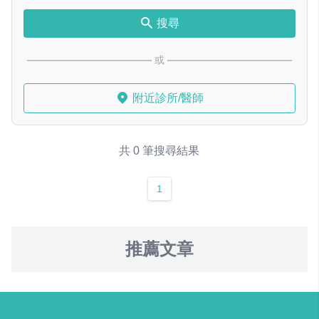
搜尋
或
附近診所/醫師
共 0 筆搜尋結果
1
推薦文章