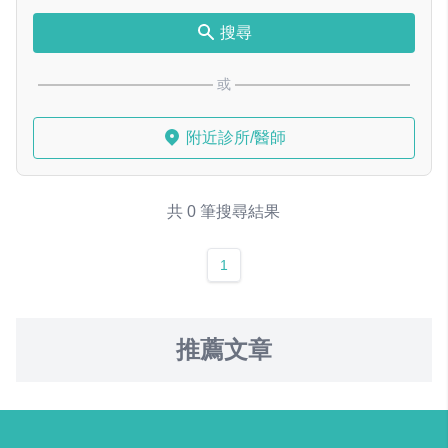
搜尋
或
附近診所/醫師
共 0 筆搜尋結果
1
推薦文章