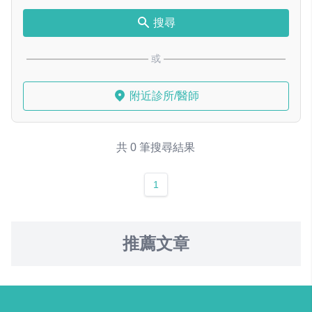
搜尋
或
附近診所/醫師
共 0 筆搜尋結果
1
推薦文章