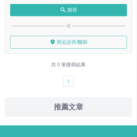
搜尋
或
附近診所/醫師
共 0 筆搜尋結果
1
推薦文章