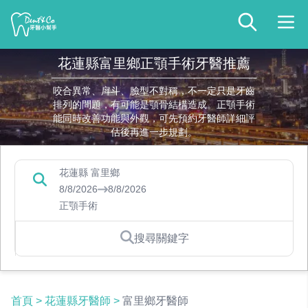
花蓮縣富里鄉正顎手術牙醫推薦
咬合異常、戽斗、臉型不對稱，不一定只是牙齒
排列的問題，有可能是顎骨結構造成。正顎手術
能同時改善功能與外觀，可先預約牙醫師詳細評
估後再進一步規劃。
花蓮縣 富里鄉
8/8/2026
8/8/2026
正顎手術
搜尋關鍵字
首頁
>
花蓮縣牙醫師
>
富里鄉牙醫師