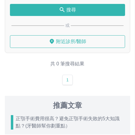
搜尋
或
附近診所/醫師
共 0 筆搜尋結果
1
推薦文章
正顎手術費用很高？避免正顎手術失敗的5大知識
點？(牙醫師幫你劃重點）