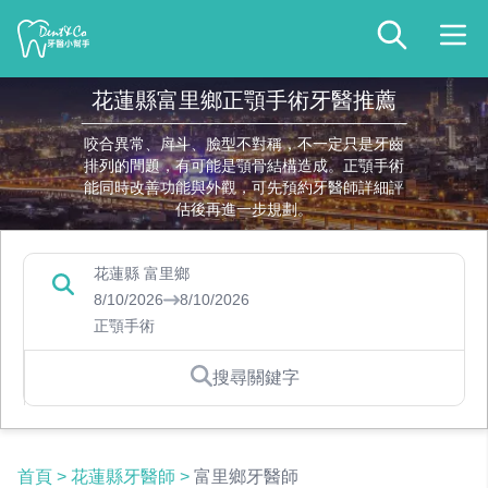
花蓮縣富里鄉正顎手術牙醫推薦
咬合異常、戽斗、臉型不對稱，不一定只是牙齒
排列的問題，有可能是顎骨結構造成。正顎手術
能同時改善功能與外觀，可先預約牙醫師詳細評
估後再進一步規劃。
花蓮縣 富里鄉
8/10/2026
8/10/2026
正顎手術
搜尋關鍵字
首頁
>
花蓮縣牙醫師
>
富里鄉牙醫師