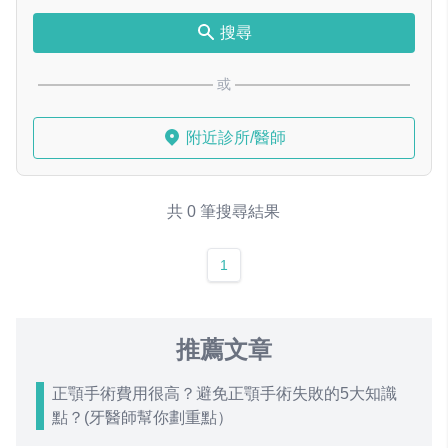
搜尋
或
附近診所/醫師
共 0 筆搜尋結果
1
推薦文章
正顎手術費用很高？避免正顎手術失敗的5大知識
點？(牙醫師幫你劃重點）