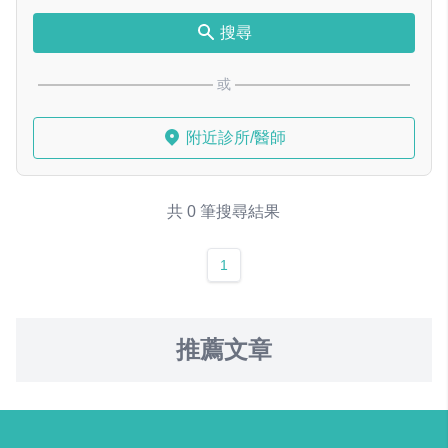
搜尋
或
附近診所/醫師
共 0 筆搜尋結果
1
推薦文章