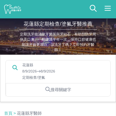
花蓮縣定期檢查/塗氟牙醫推薦
定期洗牙能清除牙菌斑與牙結石，有助預防牙周
病及口臭。一般建議半年一次，保持口腔健康也
能讓牙齒更潔白。該洗牙了嗎？立即預約牙醫
師！
花蓮縣
8/9/2026
8/9/2026
定期檢查/塗氟
搜尋關鍵字
首頁
>
花蓮縣牙醫師