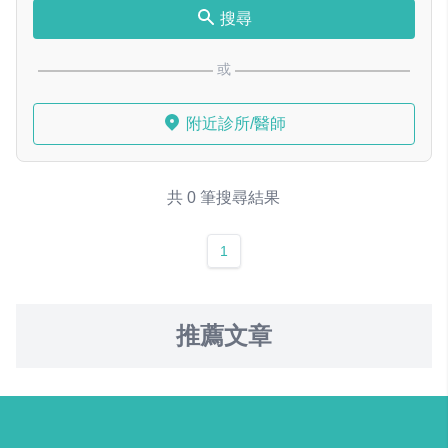
搜尋
或
附近診所/醫師
共 0 筆搜尋結果
1
推薦文章