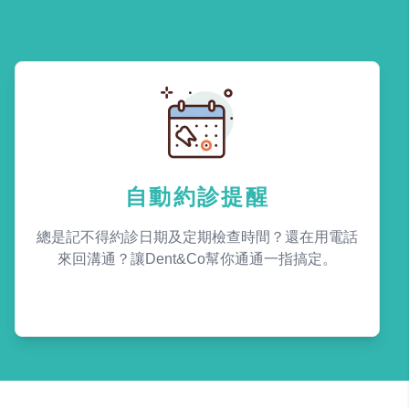
自動約診提醒
總是記不得約診日期及定期檢查時間？還在用電話
來回溝通？讓Dent&Co幫你通通一指搞定。