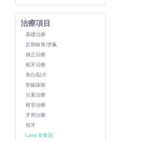
治療項目
基礎治療
定期檢查/塗氟
矯正治療
植牙治療
美白/貼片
智齒拔除
兒童治療
根管治療
牙周治療
假牙
Lava 全瓷冠