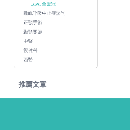
Lava 全瓷冠
睡眠呼吸中止症諮詢
正顎手術
顳顎關節
中醫
復健科
西醫
推薦文章