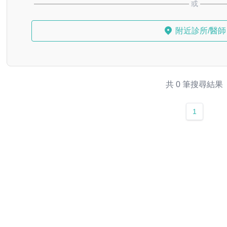
或
附近診所/醫師
共 0 筆搜尋結果
1