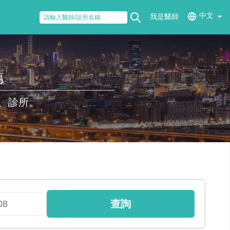
中文
我是醫師
薦
、診所。
查詢