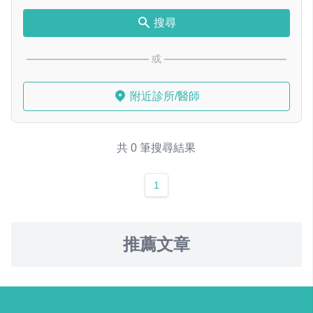
搜尋
或
附近診所/醫師
共 0 筆搜尋結果
1
推薦文章