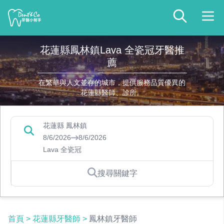
花蓮縣鳳林鎮Lava 全瓷冠牙醫推
薦
在繁華與人文並存的城市，提供服務品質優異的
花蓮縣醫師、診所。
花蓮縣 鳳林鎮
8/6/2026
8/6/2026
Lava 全瓷冠
搜尋關鍵字
首頁
>
花蓮縣牙醫師
>
鳳林鎮牙醫師