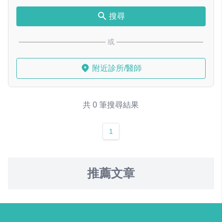
搜尋
或
附近診所/醫師
共 0 筆搜尋結果
1
推薦文章