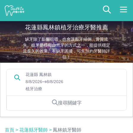
花蓮縣鳳林鎮植牙治療牙醫推薦
缺牙除了影響咀嚼，也會讓鄰牙傾倒、骨質流
失。植牙是模擬自然牙的方式之一，能提供穩定
且長久的效果。有缺牙困擾，可先預約牙醫師評
估！
花蓮縣 鳳林鎮
8/8/2026
8/8/2026
植牙治療
搜尋關鍵字
首頁
>
花蓮縣牙醫師
>
鳳林鎮牙醫師